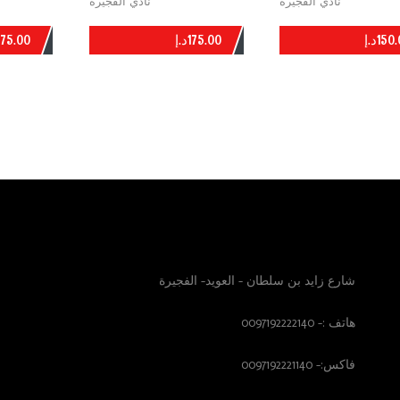
نادي الفجيرة
نادي الفجيرة
150
د.إ
175.00
د.إ
175.00
ADD
ADD
الوصول الينا
ال
شارع زايد بن سلطان – العويد- الفجيرة
هاتف :- 0097192222140
فاكس:- 0097192221140