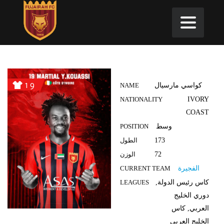
19
كواسي مارسيال
NAME
NATIONALITY
IVORY
COAST
وسط
POSITION
173
الطول
72
الوزن
الفجيرة
CURRENT TEAM
كاس رئيس الدولة,
LEAGUES
دوري الخليج
العربي, كاس
الخليج العربي