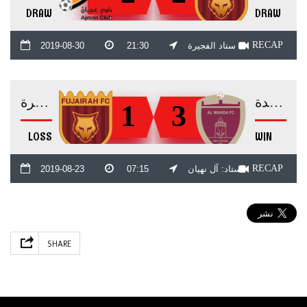
DRAW
DRAW
RECAP
ستاد الفجيرة
21:30
2019-08-30
الوحدة
الفجيرة
1
3
LOSS
WIN
RECAP
استاد: آل نهيان
07:15
2019-08-23
SHARE