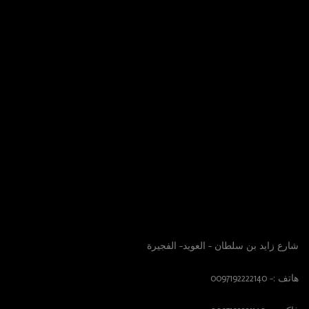
الموقع
الوصول الينا
شارع زايد بن سلطان – العويد- الفجيرة
هاتف :- 0097192222140