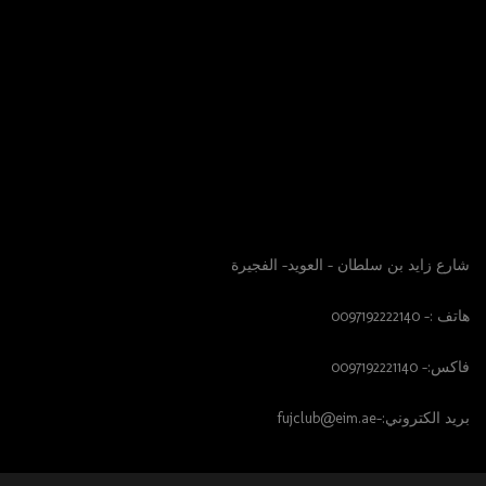
الوصول الينا
شارع زايد بن سلطان – العويد- الفجيرة
هاتف :- 0097192222140
فاكس:- 0097192221140
بريد الكتروني:-fujclub@eim.ae