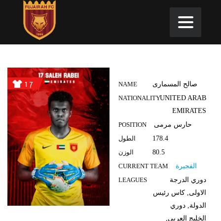
17
صالح المسمارى
NAME
NATIONALITY
UNITED ARAB
EMIRATES
حارس مرمى
POSITION
178.4
الطول
80.5
الوزن
الفجيرة
CURRENT TEAM
دوري الدرجة
LEAGUES
الاولى, كاس رئيس
الدولة, دوري
الخليج العربي,