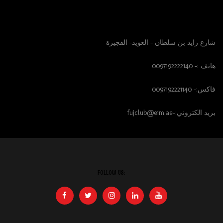
الوصول الينا
شارع زايد بن سلطان – العويد- الفجيرة
هاتف :- 0097192222140
فاكس:- 0097192221140
بريد الكتروني:-fujclub@eim.ae
FOLLOW US: