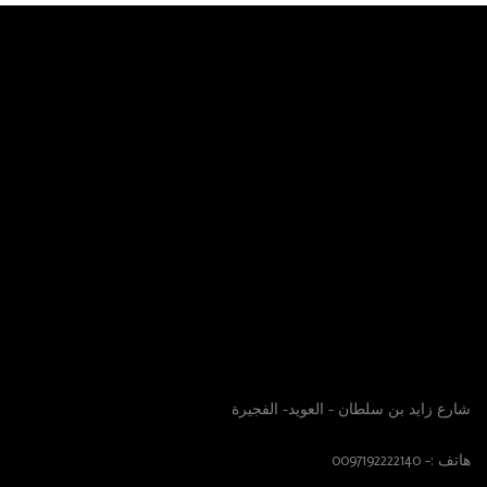
الموقع
الوصول الينا
شارع زايد بن سلطان – العويد- الفجيرة
هاتف :- 0097192222140