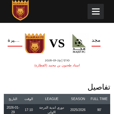
VS
مجد
الفجيرة
2026-01-29 | 17:10
استاد طحنون بن محمد (القطارة)
تفاصيل
FULL TIME
SEASON
LEAGUE
الوقت
التاريخ
دوري اندية الدرجة
2026-01-
17:10
2025/2026
90'
الاولى
29