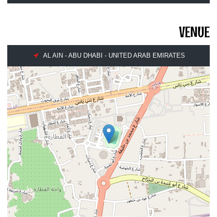
VENUE
AL AIN - ABU DHABI - UNITED ARAB EMIRATES